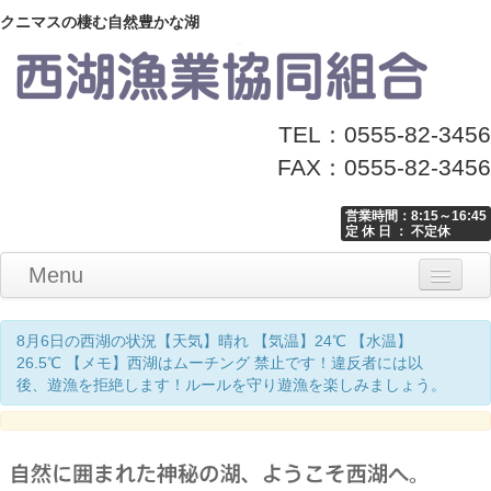
クニマスの棲む自然豊かな湖
TEL：0555-82-3456
FAX：0555-82-3456
営業時間：8:15～16:45
定 休 日 ： 不定休
Menu
Home
釣り情報
マナーとお願い
クニマス展示館
漁協からのお知らせ
お問い合わせ
8月6日の西湖の状況【天気】晴れ 【気温】24℃ 【水温】
26.5℃ 【メモ】西湖はムーチング 禁止です！違反者には以
後、遊漁を拒絶します！ルールを守り遊漁を楽しみましょう。