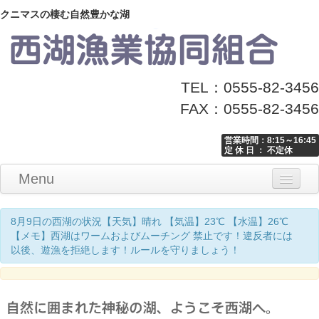
クニマスの棲む自然豊かな湖
TEL：0555-82-3456
FAX：0555-82-3456
営業時間：8:15～16:45
定 休 日 ： 不定休
Menu
Home
釣り情報
マナーとお願い
クニマス展示館
漁協からのお知らせ
お問い合わせ
8月9日の西湖の状況【天気】晴れ 【気温】23℃ 【水温】26℃
【メモ】西湖はワームおよびムーチング 禁止です！違反者には
以後、遊漁を拒絶します！ルールを守りましょう！