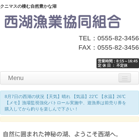
クニマスの棲む自然豊かな湖
TEL：0555-82-3456
FAX：0555-82-3456
営業時間：8:15～16:45
定 休 日 ： 不定休
Menu
Home
釣り情報
マナーとお願い
クニマス展示館
漁協からのお知らせ
お問い合わせ
8月7日の西湖の状況【天気】晴れ 【気温】22℃ 【水温】26℃
【メモ】漁場監視強化パトロール実施中、遊漁券は前売り券を
購入してから釣りを楽しんで下さい！