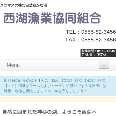
クニマスの棲む自然豊かな湖
TEL：0555-82-3456
FAX：0555-82-3456
営業時間：8:15～16:45
定 休 日 ： 不定休
Menu
Home
釣り情報
マナーとお願い
クニマス展示館
漁協からのお知らせ
お問い合わせ
8月9日の西湖の状況【天気】晴れ 【気温】23℃ 【水温】26℃
【メモ】西湖はワームおよびムーチング 禁止です！違反者には
以後、遊漁を拒絶します！ルールを守りましょう！