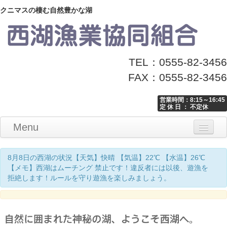
クニマスの棲む自然豊かな湖
TEL：0555-82-3456
FAX：0555-82-3456
営業時間：8:15～16:45
定 休 日 ： 不定休
Menu
Home
釣り情報
マナーとお願い
クニマス展示館
漁協からのお知らせ
お問い合わせ
8月8日の西湖の状況【天気】快晴 【気温】22℃ 【水温】26℃
【メモ】西湖はムーチング 禁止です！違反者には以後、遊漁を
拒絶します！ルールを守り遊漁を楽しみましょう。