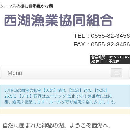
クニマスの棲む自然豊かな湖
TEL：0555-82-3456
FAX：0555-82-3456
営業時間：8:15～16:45
定 休 日 ： 不定休
Menu
Home
釣り情報
マナーとお願い
クニマス展示館
漁協からのお知らせ
お問い合わせ
8月6日の西湖の状況【天気】晴れ 【気温】24℃ 【水温】
26.5℃ 【メモ】西湖はムーチング 禁止です！違反者には以
後、遊漁を拒絶します！ルールを守り遊漁を楽しみましょう。