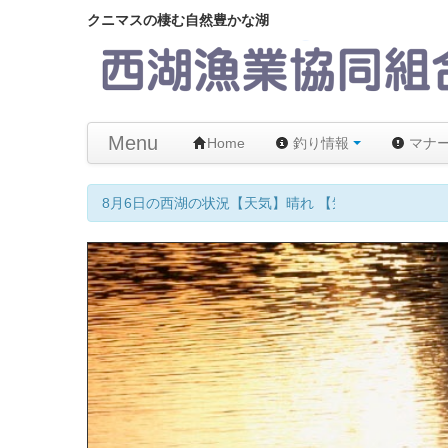
クニマスの棲む自然豊かな湖
Menu
Home
釣り情報
マナ
8月6日の西湖の状況【天気】晴れ 【気温】24℃ 【水温】