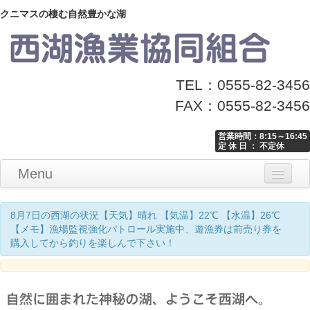
クニマスの棲む自然豊かな湖
TEL：0555-82-3456
FAX：0555-82-3456
営業時間：8:15～16:45
定 休 日 ： 不定休
Menu
Home
釣り情報
マナーとお願い
クニマス展示館
漁協からのお知らせ
お問い合わせ
8月7日の西湖の状況【天気】晴れ 【気温】22℃ 【水温】26℃
【メモ】漁場監視強化パトロール実施中、遊漁券は前売り券を
購入してから釣りを楽しんで下さい！