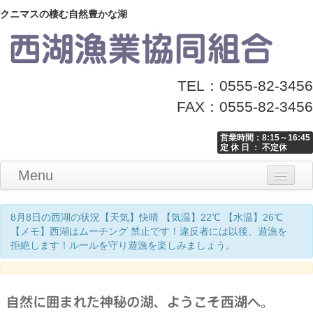
クニマスの棲む自然豊かな湖
TEL：0555-82-3456
FAX：0555-82-3456
営業時間：8:15～16:45
定 休 日 ： 不定休
Menu
Home
釣り情報
マナーとお願い
クニマス展示館
漁協からのお知らせ
お問い合わせ
8月8日の西湖の状況【天気】快晴 【気温】22℃ 【水温】26℃
【メモ】西湖はムーチング 禁止です！違反者には以後、遊漁を
拒絶します！ルールを守り遊漁を楽しみましょう。