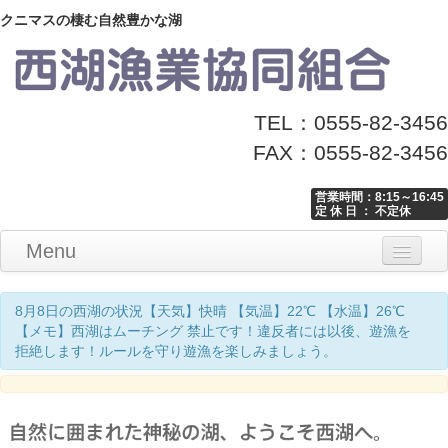
クニマスの棲む自然豊かな湖
TEL：0555-82-3456
FAX：0555-82-3456
営業時間：8:15～16:45
定 休 日 ： 不定休
Menu
Home
釣り情報
マナーとお願い
クニマス展示館
漁協からのお知らせ
お問い合わせ
8月8日の西湖の状況【天気】快晴 【気温】22℃ 【水温】26℃
【メモ】西湖はムーチング 禁止です！違反者には以後、遊漁を
拒絶します！ルールを守り遊漁を楽しみましょう。