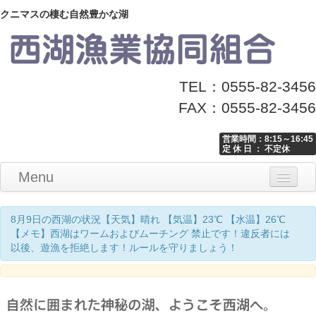
クニマスの棲む自然豊かな湖
TEL：0555-82-3456
FAX：0555-82-3456
営業時間：8:15～16:45
定 休 日 ： 不定休
Menu
Home
釣り情報
マナーとお願い
クニマス展示館
漁協からのお知らせ
お問い合わせ
8月9日の西湖の状況【天気】晴れ 【気温】23℃ 【水温】26℃
【メモ】西湖はワームおよびムーチング 禁止です！違反者には
以後、遊漁を拒絶します！ルールを守りましょう！