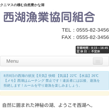
クニマスの棲む自然豊かな湖
TEL：0555-82-3456
FAX：0555-82-3456
営業時間：8:15～16:45
定 休 日 ： 不定休
Menu
Home
釣り情報
マナーとお願い
クニマス展示館
漁協からのお知らせ
お問い合わせ
8月8日の西湖の状況【天気】快晴 【気温】22℃ 【水温】26℃
【メモ】西湖はムーチング 禁止です！違反者には以後、遊漁を
拒絶します！ルールを守り遊漁を楽しみましょう。