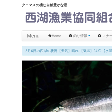
クニマスの棲む自然豊かな湖
Menu
Home
釣り情報
マナ
【メモ】西湖はムーチング 禁止です！違反者には以後