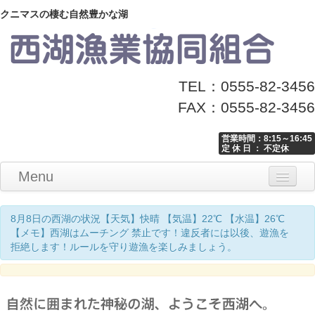
クニマスの棲む自然豊かな湖
TEL：0555-82-3456
FAX：0555-82-3456
営業時間：8:15～16:45
定 休 日 ： 不定休
Menu
Home
釣り情報
マナーとお願い
クニマス展示館
漁協からのお知らせ
お問い合わせ
8月8日の西湖の状況【天気】快晴 【気温】22℃ 【水温】26℃
【メモ】西湖はムーチング 禁止です！違反者には以後、遊漁を
拒絶します！ルールを守り遊漁を楽しみましょう。