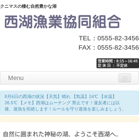
クニマスの棲む自然豊かな湖
TEL：0555-82-3456
FAX：0555-82-3456
営業時間：8:15～16:45
定 休 日 ： 不定休
Menu
Home
釣り情報
マナーとお願い
クニマス展示館
漁協からのお知らせ
お問い合わせ
8月6日の西湖の状況【天気】晴れ 【気温】24℃ 【水温】
26.5℃ 【メモ】西湖はムーチング 禁止です！違反者には以
後、遊漁を拒絶します！ルールを守り遊漁を楽しみましょう。