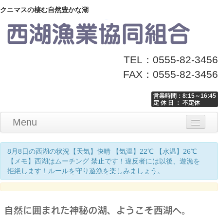
クニマスの棲む自然豊かな湖
TEL：0555-82-3456
FAX：0555-82-3456
営業時間：8:15～16:45
定 休 日 ： 不定休
Menu
Home
釣り情報
マナーとお願い
クニマス展示館
漁協からのお知らせ
お問い合わせ
8月8日の西湖の状況【天気】快晴 【気温】22℃ 【水温】26℃
【メモ】西湖はムーチング 禁止です！違反者には以後、遊漁を
拒絶します！ルールを守り遊漁を楽しみましょう。