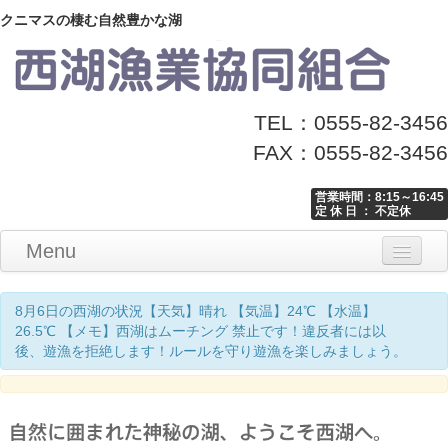
クニマスの棲む自然豊かな湖
TEL：0555-82-3456
FAX：0555-82-3456
営業時間：8:15～16:45
定 休 日 ： 不定休
Menu
Home
釣り情報
マナーとお願い
クニマス展示館
漁協からのお知らせ
お問い合わせ
8月6日の西湖の状況【天気】晴れ 【気温】24℃ 【水温】
26.5℃ 【メモ】西湖はムーチング 禁止です！違反者には以
後、遊漁を拒絶します！ルールを守り遊漁を楽しみましょう。