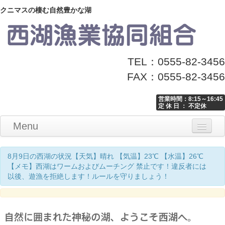
クニマスの棲む自然豊かな湖
TEL：0555-82-3456
FAX：0555-82-3456
営業時間：8:15～16:45
定 休 日 ： 不定休
Menu
Home
釣り情報
マナーとお願い
クニマス展示館
漁協からのお知らせ
お問い合わせ
8月9日の西湖の状況【天気】晴れ 【気温】23℃ 【水温】26℃
【メモ】西湖はワームおよびムーチング 禁止です！違反者には
以後、遊漁を拒絶します！ルールを守りましょう！