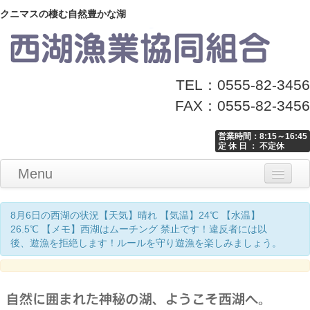
クニマスの棲む自然豊かな湖
TEL：0555-82-3456
FAX：0555-82-3456
営業時間：8:15～16:45
定 休 日 ： 不定休
Menu
Home
釣り情報
マナーとお願い
クニマス展示館
漁協からのお知らせ
お問い合わせ
8月6日の西湖の状況【天気】晴れ 【気温】24℃ 【水温】
26.5℃ 【メモ】西湖はムーチング 禁止です！違反者には以
後、遊漁を拒絶します！ルールを守り遊漁を楽しみましょう。