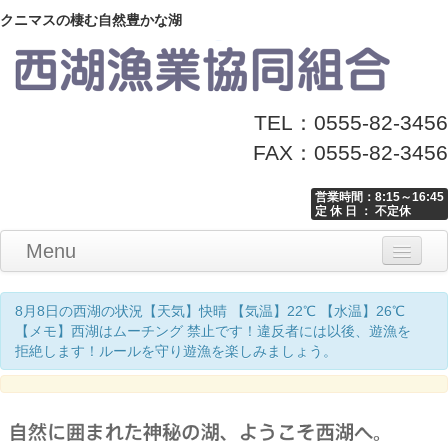
クニマスの棲む自然豊かな湖
TEL：0555-82-3456
FAX：0555-82-3456
営業時間：8:15～16:45
定 休 日 ： 不定休
Menu
Home
釣り情報
マナーとお願い
クニマス展示館
漁協からのお知らせ
お問い合わせ
8月8日の西湖の状況【天気】快晴 【気温】22℃ 【水温】26℃
【メモ】西湖はムーチング 禁止です！違反者には以後、遊漁を
拒絶します！ルールを守り遊漁を楽しみましょう。