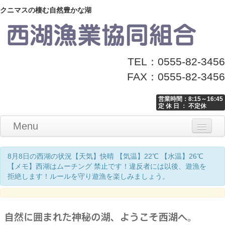
クニマスの棲む自然豊かな湖
TEL：0555-82-3456
FAX：0555-82-3456
営業時間：8:15～16:45
定 休 日 ： 不定休
Menu
Home
釣り情報
マナーとお願い
クニマス展示館
漁協からのお知らせ
お問い合わせ
8月8日の西湖の状況【天気】快晴 【気温】22℃ 【水温】26℃
【メモ】西湖はムーチング 禁止です！違反者には以後、遊漁を
拒絶します！ルールを守り遊漁を楽しみましょう。