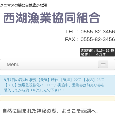
クニマスの棲む自然豊かな湖
TEL：0555-82-3456
FAX：0555-82-3456
営業時間：8:15～16:45
定 休 日 ： 不定休
Menu
Home
釣り情報
マナーとお願い
クニマス展示館
漁協からのお知らせ
お問い合わせ
8月7日の西湖の状況【天気】晴れ 【気温】22℃ 【水温】26℃
【メモ】漁場監視強化パトロール実施中、遊漁券は前売り券を
購入してから釣りを楽しんで下さい！