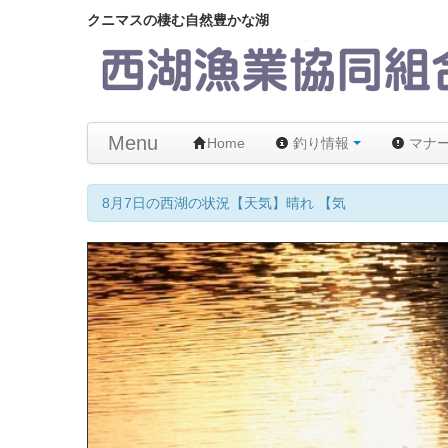
クニマスの棲む自然豊かな湖
Menu
Home
釣り情報
マナ
8月7日の西湖の状況【天気】晴れ 【気温】22℃ 【水温