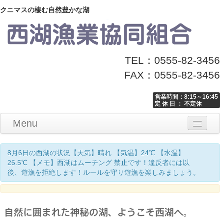
クニマスの棲む自然豊かな湖
TEL：0555-82-3456
FAX：0555-82-3456
営業時間：8:15～16:45
定 休 日 ： 不定休
Menu
Home
釣り情報
マナーとお願い
クニマス展示館
漁協からのお知らせ
お問い合わせ
8月6日の西湖の状況【天気】晴れ 【気温】24℃ 【水温】
26.5℃ 【メモ】西湖はムーチング 禁止です！違反者には以
後、遊漁を拒絶します！ルールを守り遊漁を楽しみましょう。