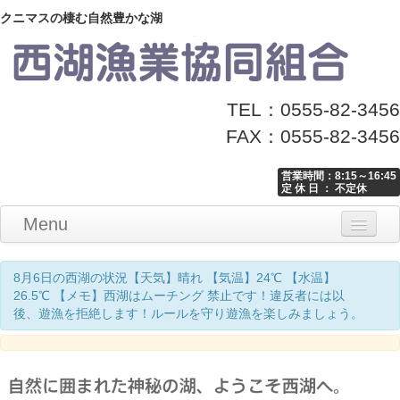
クニマスの棲む自然豊かな湖
TEL：0555-82-3456
FAX：0555-82-3456
営業時間：8:15～16:45
定 休 日 ： 不定休
Menu
Home
釣り情報
マナーとお願い
クニマス展示館
漁協からのお知らせ
お問い合わせ
8月6日の西湖の状況【天気】晴れ 【気温】24℃ 【水温】
26.5℃ 【メモ】西湖はムーチング 禁止です！違反者には以
後、遊漁を拒絶します！ルールを守り遊漁を楽しみましょう。