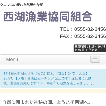
クニマスの棲む自然豊かな湖
TEL：0555-82-3456
FAX：0555-82-3456
営業時間：8:15～16:45
定 休 日 ： 不定休
Menu
Home
釣り情報
マナーとお願い
クニマス展示館
漁協からのお知らせ
お問い合わせ
8月6日の西湖の状況【天気】晴れ 【気温】24℃ 【水温】
26.5℃ 【メモ】西湖はムーチング 禁止です！違反者には以
後、遊漁を拒絶します！ルールを守り遊漁を楽しみましょう。