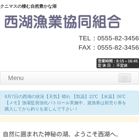
クニマスの棲む自然豊かな湖
TEL：0555-82-3456
FAX：0555-82-3456
営業時間：8:15～16:45
定 休 日 ： 不定休
Menu
Home
釣り情報
マナーとお願い
クニマス展示館
漁協からのお知らせ
お問い合わせ
8月7日の西湖の状況【天気】晴れ 【気温】22℃ 【水温】26℃
【メモ】漁場監視強化パトロール実施中、遊漁券は前売り券を
購入してから釣りを楽しんで下さい！