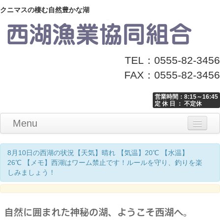
クニマスの棲む自然豊かな湖
TEL：0555-82-3456
FAX：0555-82-3456
営業時間：8:15～16:45
定 休 日 ： 不定休
Menu
Home
釣り情報
マナーとお願い
クニマス展示館
漁協からのお知らせ
お問い合わせ
8月10日の西湖の状況【天気】晴れ 【気温】20℃ 【水温】
26℃ 【メモ】西湖はワーム禁止です！ルールを守り、釣りを楽
しみましょう！