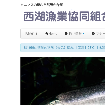
クニマスの棲む自然豊かな湖
Menu
Home
釣り情報
マナ
【メモ】西湖はワームおよびムーチング 禁止です！違