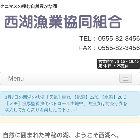
クニマスの棲む自然豊かな湖
TEL：0555-82-3456
FAX：0555-82-3456
営業時間：8:15～16:45
定 休 日 ： 不定休
Menu
Home
釣り情報
マナーとお願い
クニマス展示館
漁協からのお知らせ
お問い合わせ
8月7日の西湖の状況【天気】晴れ 【気温】22℃ 【水温】26℃
【メモ】漁場監視強化パトロール実施中、遊漁券は前売り券を
購入してから釣りを楽しんで下さい！