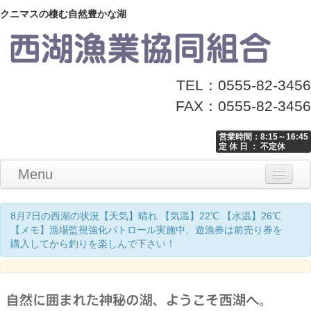
クニマスの棲む自然豊かな湖
TEL：0555-82-3456
FAX：0555-82-3456
営業時間：8:15～16:45
定 休 日 ： 不定休
Menu
Home
釣り情報
マナーとお願い
クニマス展示館
漁協からのお知らせ
お問い合わせ
8月7日の西湖の状況【天気】晴れ 【気温】22℃ 【水温】26℃
【メモ】漁場監視強化パトロール実施中、遊漁券は前売り券を
購入してから釣りを楽しんで下さい！