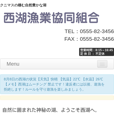
クニマスの棲む自然豊かな湖
TEL：0555-82-3456
FAX：0555-82-3456
営業時間：8:15～16:45
定 休 日 ： 不定休
Menu
Home
釣り情報
マナーとお願い
クニマス展示館
漁協からのお知らせ
お問い合わせ
8月8日の西湖の状況【天気】快晴 【気温】22℃ 【水温】26℃
【メモ】西湖はムーチング 禁止です！違反者には以後、遊漁を
拒絶します！ルールを守り遊漁を楽しみましょう。