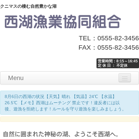
クニマスの棲む自然豊かな湖
TEL：0555-82-3456
FAX：0555-82-3456
営業時間：8:15～16:45
定 休 日 ： 不定休
Menu
Home
釣り情報
マナーとお願い
クニマス展示館
漁協からのお知らせ
お問い合わせ
8月6日の西湖の状況【天気】晴れ 【気温】24℃ 【水温】
26.5℃ 【メモ】西湖はムーチング 禁止です！違反者には以
後、遊漁を拒絶します！ルールを守り遊漁を楽しみましょう。