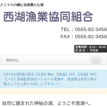
クニマスの棲む自然豊かな湖
TEL：0555-82-3456
FAX：0555-82-3456
営業時間：8:15～16:45
定 休 日 ： 不定休
Menu
Home
釣り情報
マナーとお願い
クニマス展示館
漁協からのお知らせ
お問い合わせ
8月7日の西湖の状況【天気】晴れ 【気温】22℃ 【水温】26℃
【メモ】漁場監視強化パトロール実施中、遊漁券は前売り券を
購入してから釣りを楽しんで下さい！