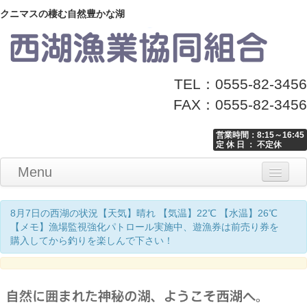
クニマスの棲む自然豊かな湖
TEL：0555-82-3456
FAX：0555-82-3456
営業時間：8:15～16:45
定 休 日 ： 不定休
Menu
Home
釣り情報
マナーとお願い
クニマス展示館
漁協からのお知らせ
お問い合わせ
8月7日の西湖の状況【天気】晴れ 【気温】22℃ 【水温】26℃
【メモ】漁場監視強化パトロール実施中、遊漁券は前売り券を
購入してから釣りを楽しんで下さい！