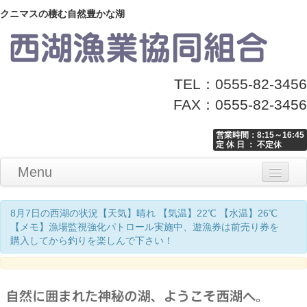
クニマスの棲む自然豊かな湖
TEL：0555-82-3456
FAX：0555-82-3456
営業時間：8:15～16:45
定 休 日 ： 不定休
Menu
Home
釣り情報
マナーとお願い
クニマス展示館
漁協からのお知らせ
お問い合わせ
8月7日の西湖の状況【天気】晴れ 【気温】22℃ 【水温】26℃
【メモ】漁場監視強化パトロール実施中、遊漁券は前売り券を
購入してから釣りを楽しんで下さい！