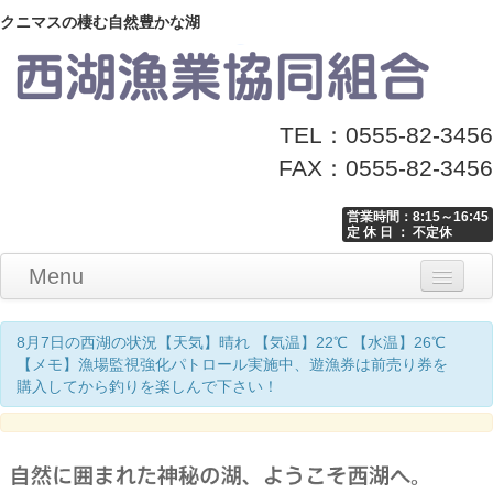
クニマスの棲む自然豊かな湖
TEL：0555-82-3456
FAX：0555-82-3456
営業時間：8:15～16:45
定 休 日 ： 不定休
Menu
Home
釣り情報
マナーとお願い
クニマス展示館
漁協からのお知らせ
お問い合わせ
8月7日の西湖の状況【天気】晴れ 【気温】22℃ 【水温】26℃
【メモ】漁場監視強化パトロール実施中、遊漁券は前売り券を
購入してから釣りを楽しんで下さい！