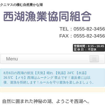
クニマスの棲む自然豊かな湖
TEL：0555-82-3456
FAX：0555-82-3456
営業時間：8:15～16:45
定 休 日 ： 不定休
Menu
Home
釣り情報
マナーとお願い
クニマス展示館
漁協からのお知らせ
お問い合わせ
8月6日の西湖の状況【天気】晴れ 【気温】24℃ 【水温】
26.5℃ 【メモ】西湖はムーチング 禁止です！違反者には以
後、遊漁を拒絶します！ルールを守り遊漁を楽しみましょう。