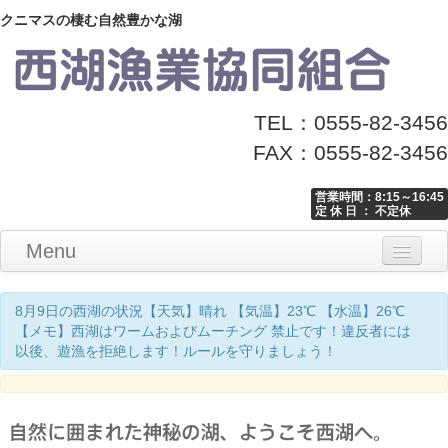
クニマスの棲む自然豊かな湖
TEL：0555-82-3456
FAX：0555-82-3456
営業時間：8:15～16:45
定 休 日 ： 不定休
Menu
Home
釣り情報
マナーとお願い
クニマス展示館
漁協からのお知らせ
お問い合わせ
8月9日の西湖の状況【天気】晴れ 【気温】23℃ 【水温】26℃
【メモ】西湖はワームおよびムーチング 禁止です！違反者には
以後、遊漁を拒絶します！ルールを守りましょう！