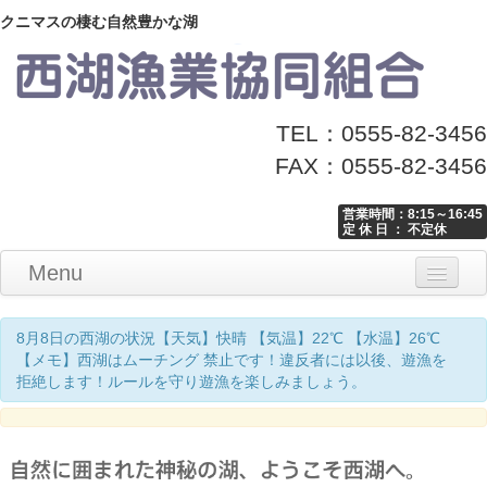
クニマスの棲む自然豊かな湖
TEL：0555-82-3456
FAX：0555-82-3456
営業時間：8:15～16:45
定 休 日 ： 不定休
Menu
Home
釣り情報
マナーとお願い
クニマス展示館
漁協からのお知らせ
お問い合わせ
8月8日の西湖の状況【天気】快晴 【気温】22℃ 【水温】26℃
【メモ】西湖はムーチング 禁止です！違反者には以後、遊漁を
拒絶します！ルールを守り遊漁を楽しみましょう。