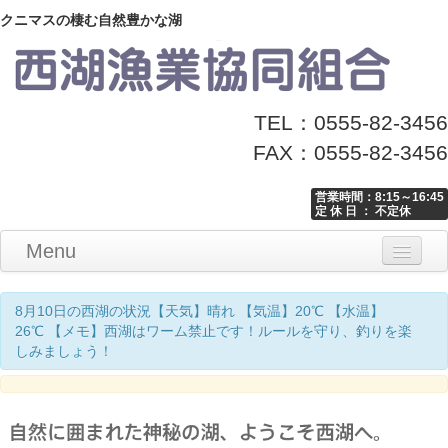
クニマスの棲む自然豊かな湖
TEL：0555-82-3456
FAX：0555-82-3456
営業時間：8:15～16:45
定 休 日 ： 不定休
Menu
Home
釣り情報
マナーとお願い
クニマス展示館
漁協からのお知らせ
お問い合わせ
8月10日の西湖の状況【天気】晴れ 【気温】20℃ 【水温】
26℃ 【メモ】西湖はワーム禁止です！ルールを守り、釣りを楽
しみましょう！