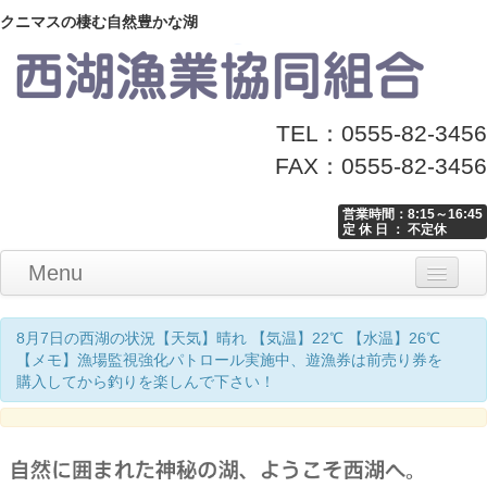
クニマスの棲む自然豊かな湖
TEL：0555-82-3456
FAX：0555-82-3456
営業時間：8:15～16:45
定 休 日 ： 不定休
Menu
Home
釣り情報
マナーとお願い
クニマス展示館
漁協からのお知らせ
お問い合わせ
8月7日の西湖の状況【天気】晴れ 【気温】22℃ 【水温】26℃
【メモ】漁場監視強化パトロール実施中、遊漁券は前売り券を
購入してから釣りを楽しんで下さい！