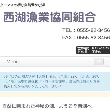
クニマスの棲む自然豊かな湖
TEL：0555-82-3456
FAX：0555-82-3456
営業時間：8:15～16:45
定 休 日 ： 不定休
Menu
Home
釣り情報
マナーとお願い
クニマス展示館
漁協からのお知らせ
お問い合わせ
8月7日の西湖の状況【天気】晴れ 【気温】22℃ 【水温】26℃
【メモ】漁場監視強化パトロール実施中、遊漁券は前売り券を
購入してから釣りを楽しんで下さい！