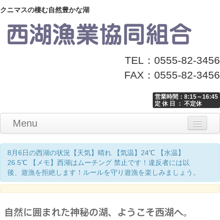
クニマスの棲む自然豊かな湖
TEL：0555-82-3456
FAX：0555-82-3456
営業時間：8:15～16:45
定 休 日 ： 不定休
Menu
Home
釣り情報
マナーとお願い
クニマス展示館
漁協からのお知らせ
お問い合わせ
8月6日の西湖の状況【天気】晴れ 【気温】24℃ 【水温】
26.5℃ 【メモ】西湖はムーチング 禁止です！違反者には以
後、遊漁を拒絶します！ルールを守り遊漁を楽しみましょう。