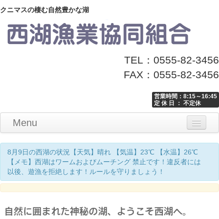
クニマスの棲む自然豊かな湖
TEL：0555-82-3456
FAX：0555-82-3456
営業時間：8:15～16:45
定 休 日 ： 不定休
Menu
Home
釣り情報
マナーとお願い
クニマス展示館
漁協からのお知らせ
お問い合わせ
8月9日の西湖の状況【天気】晴れ 【気温】23℃ 【水温】26℃
【メモ】西湖はワームおよびムーチング 禁止です！違反者には
以後、遊漁を拒絶します！ルールを守りましょう！