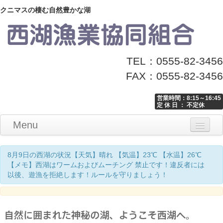
クニマスの棲む自然豊かな湖
TEL：0555-82-3456
FAX：0555-82-3456
営業時間：8:15～16:45
定 休 日 ： 不定休
Menu
Home
釣り情報
マナーとお願い
クニマス展示館
漁協からのお知らせ
お問い合わせ
8月9日の西湖の状況【天気】晴れ 【気温】23℃ 【水温】26℃
【メモ】西湖はワームおよびムーチング 禁止です！違反者には
以後、遊漁を拒絶します！ルールを守りましょう！