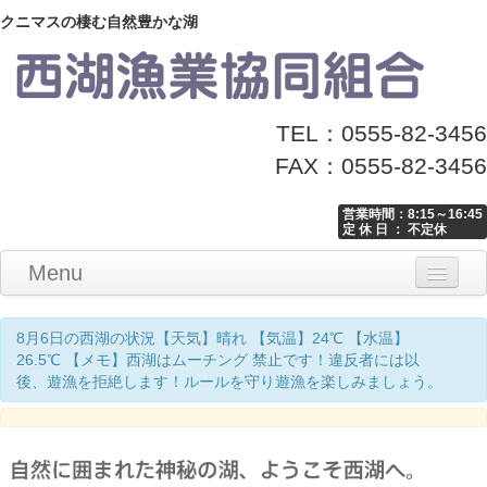
クニマスの棲む自然豊かな湖
TEL：0555-82-3456
FAX：0555-82-3456
営業時間：8:15～16:45
定 休 日 ： 不定休
Menu
Home
釣り情報
マナーとお願い
クニマス展示館
漁協からのお知らせ
お問い合わせ
8月6日の西湖の状況【天気】晴れ 【気温】24℃ 【水温】
26.5℃ 【メモ】西湖はムーチング 禁止です！違反者には以
後、遊漁を拒絶します！ルールを守り遊漁を楽しみましょう。