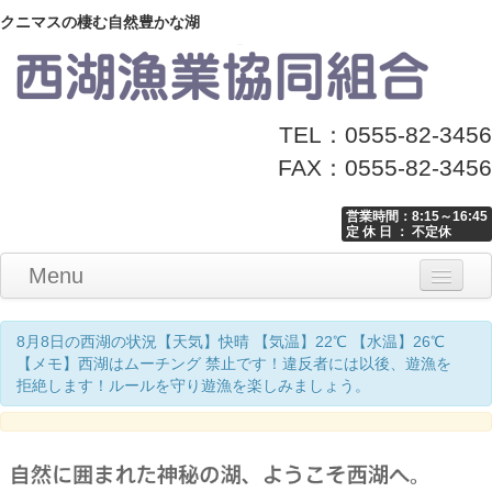
クニマスの棲む自然豊かな湖
TEL：0555-82-3456
FAX：0555-82-3456
営業時間：8:15～16:45
定 休 日 ： 不定休
Menu
Home
釣り情報
マナーとお願い
クニマス展示館
漁協からのお知らせ
お問い合わせ
8月8日の西湖の状況【天気】快晴 【気温】22℃ 【水温】26℃
【メモ】西湖はムーチング 禁止です！違反者には以後、遊漁を
拒絶します！ルールを守り遊漁を楽しみましょう。