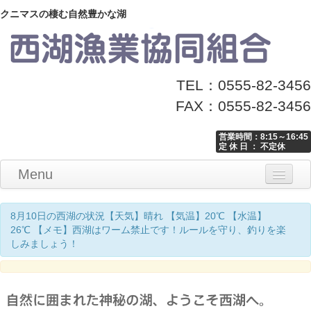
クニマスの棲む自然豊かな湖
TEL：0555-82-3456
FAX：0555-82-3456
営業時間：8:15～16:45
定 休 日 ： 不定休
Menu
Home
釣り情報
マナーとお願い
クニマス展示館
漁協からのお知らせ
お問い合わせ
8月10日の西湖の状況【天気】晴れ 【気温】20℃ 【水温】
26℃ 【メモ】西湖はワーム禁止です！ルールを守り、釣りを楽
しみましょう！