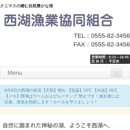
クニマスの棲む自然豊かな湖
TEL：0555-82-3456
FAX：0555-82-3456
営業時間：8:15～16:45
定 休 日 ： 不定休
Menu
Home
釣り情報
マナーとお願い
クニマス展示館
漁協からのお知らせ
お問い合わせ
8月9日の西湖の状況【天気】晴れ 【気温】23℃ 【水温】26℃
【メモ】西湖はワームおよびムーチング 禁止です！違反者には
以後、遊漁を拒絶します！ルールを守りましょう！